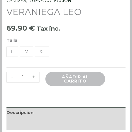
CAMISAS
,
NUEVA COLECCIÓN
VERANIEGA
VERANIEGA LEO
LEO
cantidad
69.90
€
Tax inc.
Talla
L
M
XL
-
+
AÑADIR AL
CARRITO
Descripción
Información adicional