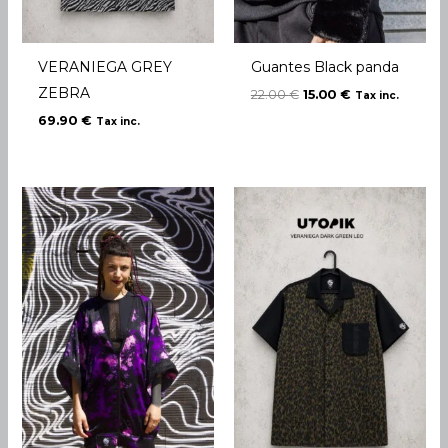
VERANIEGA GREY
Guantes Black panda
ZEBRA
22.00
€
15.00
€
Tax inc.
69.90
€
Tax inc.