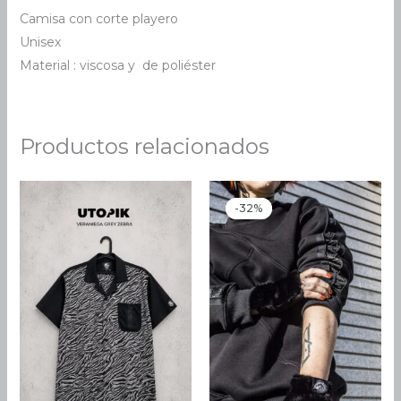
Camisa con corte playero
Unisex
Material : viscosa y de poliéster
Productos relacionados
El
El
precio
precio
-32%
-32%
original
actual
era:
es:
22.00 €.
15.00 €.