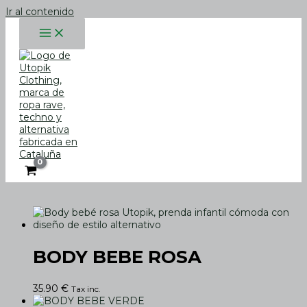
Ir al contenido
BODY BEBE ROSA
35.90
€
Tax inc.