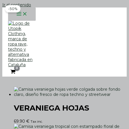
Ir al contenido
-50%
VERANIEGA HOJAS
69.90
€
Tax inc.