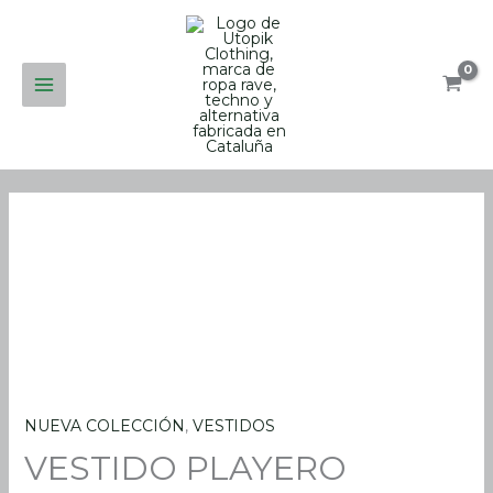
Ir
al
contenido
NUEVA COLECCIÓN
,
VESTIDOS
VESTIDO
VESTIDO PLAYERO
PLAYERO
GREEN