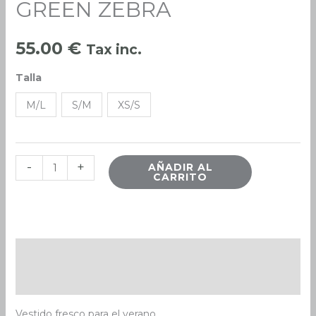
GREEN ZEBRA
ZEBRA
cantidad
55.00
€
Tax inc.
Talla
M/L
S/M
XS/S
-
+
AÑADIR AL
CARRITO
Descripción
Información adicional
Vestido fresco para el verano