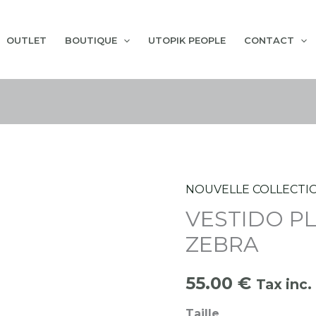
OUTLET
BOUTIQUE
UTOPIK PEOPLE
CONTACT
NOUVELLE COLLECTI
quantité
VESTIDO P
de
VESTIDO
ZEBRA
PLAYERO
GREEN
55.00
€
Tax inc.
ZEBRA
Taille