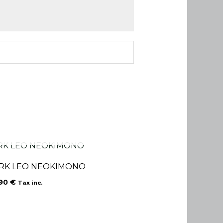
EN RUPTURE DE STOCK
RK LEO NEOKIMONO
.90
€
Tax inc.