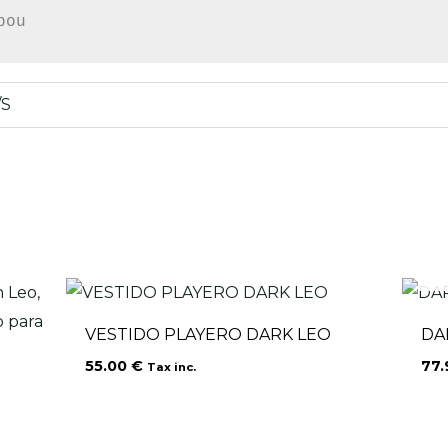
bou
/S
VESTIDO PLAYERO DARK LEO
DA
55.00
€
77
Tax inc.