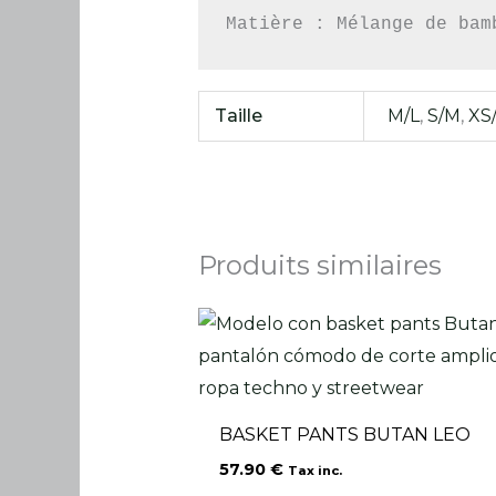
Matière : Mélange de bam
Taille
M/L
,
S/M
,
XS
Produits similaires
BASKET PANTS BUTAN LEO
57.90
€
Tax inc.