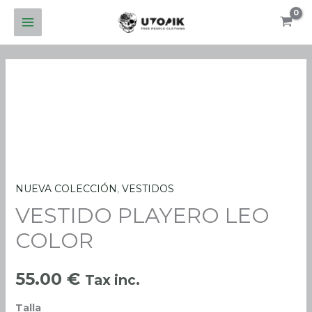
Ir
al
contenido
NUEVA COLECCIÓN
,
VESTIDOS
VESTIDO
VESTIDO PLAYERO LEO
PLAYERO
LEO
COLOR
COLOR
cantidad
55.00
€
Tax inc.
Talla