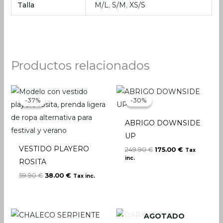
Talla
M/L
,
S/M
,
XS/S
Productos relacionados
El
El
El
El
precio
precio
precio
precio
-37%
-37%
-30%
-30%
original
actual
original
actual
era:
es:
era:
es:
59.90 €.
38.00 €.
249.90 €.
175.00 €.
ABRIGO DOWNSIDE
UP
VESTIDO PLAYERO
249.90
€
175.00
€
Tax
inc.
ROSITA
59.90
€
38.00
€
Tax inc.
AGOTADO