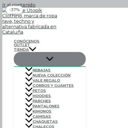
Ir al contenido
-37%
-37%
CONÓCENOS
OUTLET
TIENDA
REBAJAS
NUEVA COLECCIÓN
VALE REGALO
GORROS Y GUANTES
PETOS
HOODIES
PARCHES
PANTALONES
KIMONOS
CAMISAS
CHAQUETAS
CHALECOS