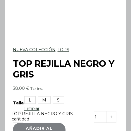
NUEVA COLECCIÓN
,
TOPS
TOP REJILLA NEGRO Y
GRIS
38.00
€
Tax inc.
L
M
S
Talla
Limpiar
TOP REJILLA NEGRO Y GRIS
-
+
cantidad
AÑADIR AL