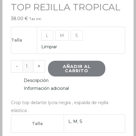
TOP REJILLA TROPICAL
REJILLA
TROPICAL
38.00
€
Tax inc.
cantidad
L
M
S
Talla
Limpiar
-
+
AÑADIR AL
CARRITO
Descripción
Información adicional
Crop top delante lycra negra , espalda de rejilla
elástica .
L
,
M
,
S
Talla