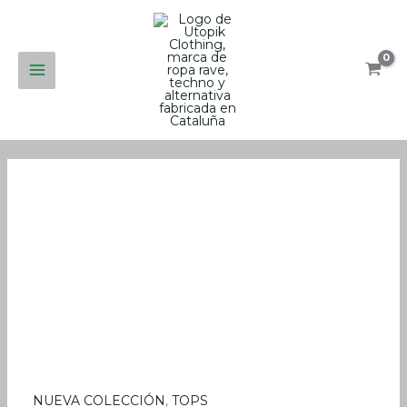
Ir
al
contenido
TOP
NUEVA COLECCIÓN
,
TOPS