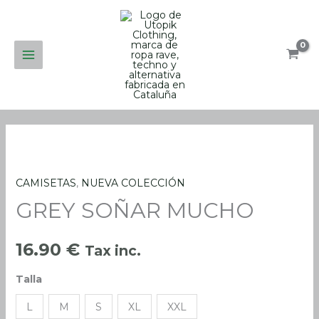
Ir
al
contenido
CAMISETAS
,
NUEVA COLECCIÓN
GREY
GREY SOÑAR MUCHO
SOÑAR
MUCHO
cantidad
16.90
€
Tax inc.
Talla
L
M
S
XL
XXL