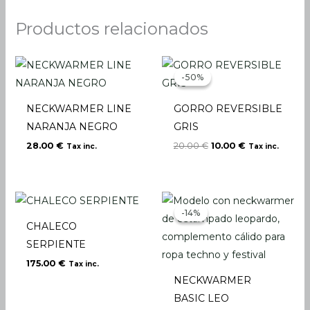
Productos relacionados
El
El
precio
precio
-50%
-50%
original
actual
era:
es:
20.00 €.
10.00 €.
NECKWARMER LINE
GORRO REVERSIBLE
NARANJA NEGRO
GRIS
28.00
€
20.00
€
10.00
€
Tax inc.
Tax inc.
El
El
precio
precio
-14%
-14%
original
actual
CHALECO
era:
es:
28.00 €.
24.00 €.
SERPIENTE
175.00
€
Tax inc.
NECKWARMER
BASIC LEO