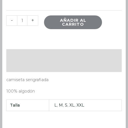
-
+
AÑADIR AL
CARRITO
Descripción
Información adicional
camiseta serigrafiada
100% algodón
Talla
L
,
M
,
S
,
XL
,
XXL