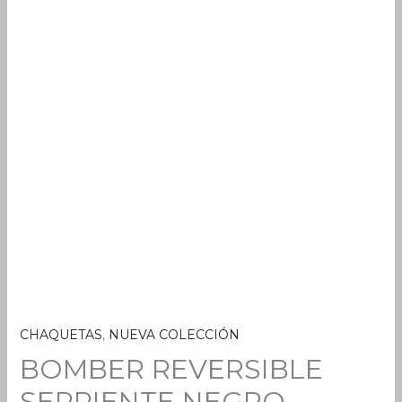
CHAQUETAS
,
NUEVA COLECCIÓN
BOMBER
BOMBER REVERSIBLE
REVERSIBLE
SERPIENTE
SERPIENTE NEGRO