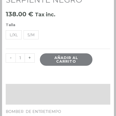
NEGRO
cantidad
138.00
€
Tax inc.
Talla
L/XL
S/M
-
+
AÑADIR AL
CARRITO
Descripción
Información adicional
BOMBER DE ENTRETIEMPO