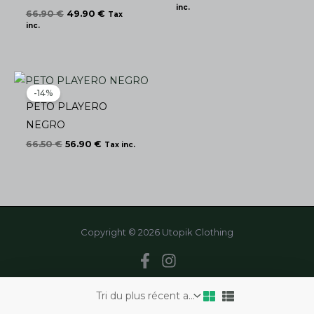
inc.
66.90
€
49.90
€
Tax
inc.
Le
Le
prix
prix
-14%
initial
actuel
PETO PLAYERO
était :
est :
66.50 €.
56.90 €.
NEGRO
66.50
€
56.90
€
Tax inc.
Copyright © 2026 Utopik Clothing