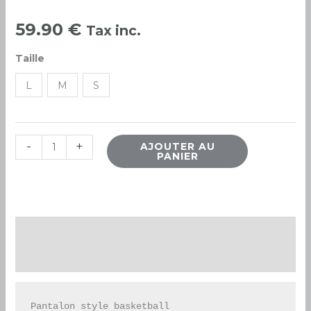
GEO
59.90
€
Tax inc.
GREY
Taille
L
M
S
-
+
AJOUTER AU
PANIER
Description
Informations complémentaires
Pantalon style basketball
