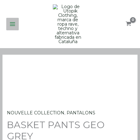
Aller
au
contenu
NOUVELLE COLLECTION
,
PANTALONS
quantité
BASKET PANTS GEO
de
BASKET
GREY
PANTS