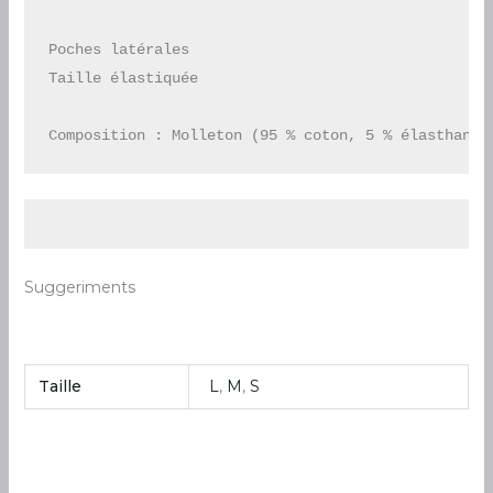
Poches latérales

Taille élastiquée

Composition : Molleton (95 % coton, 5 % élasthanne
Suggeriments
Taille
L
,
M
,
S