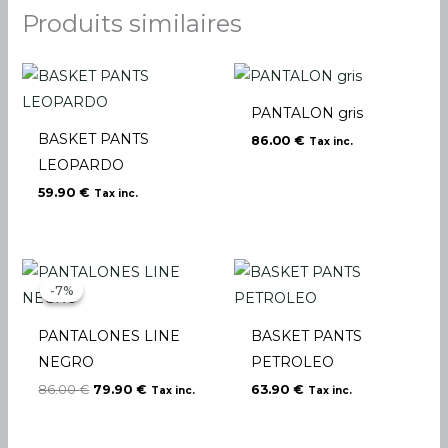
Produits similaires
PANTALON gris
BASKET PANTS
86.00
€
Tax inc.
LEOPARDO
59.90
€
Tax inc.
Le
Le
prix
prix
-7%
-7%
initial
actuel
était :
est :
86.00 €.
79.90 €.
PANTALONES LINE
BASKET PANTS
NEGRO
PETROLEO
86.00
€
79.90
€
63.90
€
Tax inc.
Tax inc.