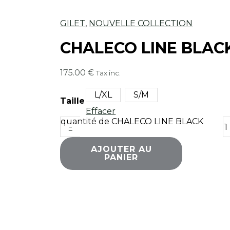
GILET
,
NOUVELLE COLLECTION
CHALECO LINE BLAC
175.00
€
Tax inc.
L/XL
S/M
Taille
Effacer
quantité de CHALECO LINE BLACK
-
AJOUTER AU
PANIER