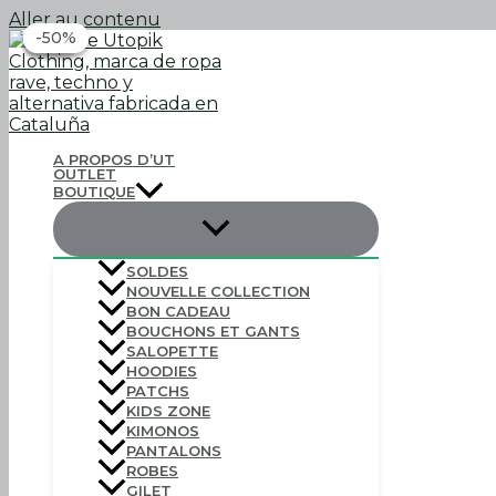
Aller au contenu
-7%
-7%
-50%
-50%
A PROPOS D’UT
OUTLET
BOUTIQUE
SOLDES
NOUVELLE COLLECTION
BON CADEAU
BOUCHONS ET GANTS
SALOPETTE
HOODIES
PATCHS
KIDS ZONE
KIMONOS
PANTALONS
ROBES
GILET