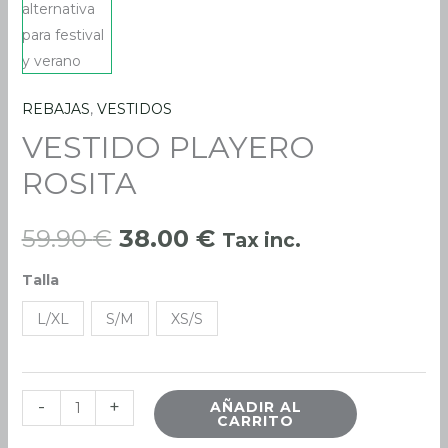
REBAJAS
,
VESTIDOS
VESTIDO
El
El
VESTIDO PLAYERO
PLAYERO
precio
precio
ROSITA
ROSITA
cantidad
original
actual
59.90
€
38.00
€
Tax inc.
era:
es:
Talla
59.90 €.
38.00 €.
L/XL
S/M
XS/S
-
+
AÑADIR AL
CARRITO