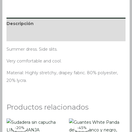
Descripción
Información adicional
Summer dress. Side slits.
Very comfortable and cool.
Material: Highly stretchy, drapey fabric. 80% polyester,
20% lycra.
Productos relacionados
El
El
El
El
precio
precio
precio
precio
-20%
-20%
-45%
-45%
original
actual
original
actual