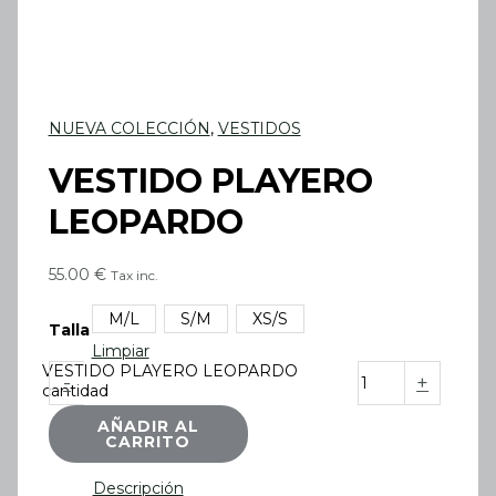
NUEVA COLECCIÓN
,
VESTIDOS
VESTIDO PLAYERO
LEOPARDO
55.00
€
Tax inc.
M/L
S/M
XS/S
Talla
Limpiar
VESTIDO PLAYERO LEOPARDO
-
+
cantidad
AÑADIR AL
CARRITO
Descripción