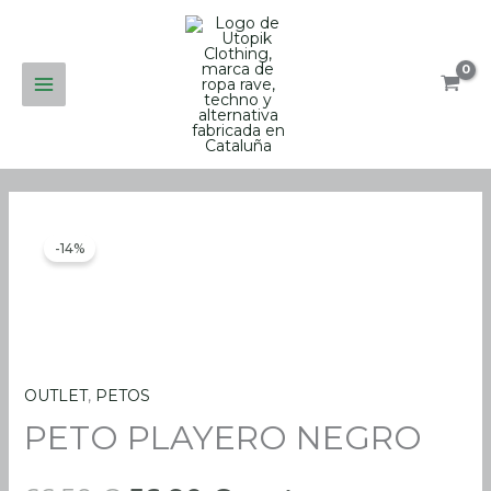
Ir
al
contenido
-14%
OUTLET
,
PETOS
PETO
El
El
PETO PLAYERO NEGRO
PLAYERO
precio
precio
NEGRO
cantidad