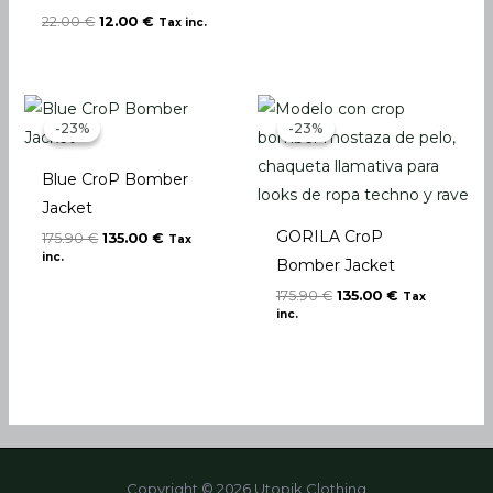
22.00
€
12.00
€
Tax inc.
El
El
El
El
precio
precio
precio
precio
-23%
-23%
-23%
-23%
original
actual
original
actual
era:
es:
era:
es:
175.90 €.
135.00 €.
175.90 €.
135.00 €.
Blue CroP Bomber
Jacket
GORILA CroP
175.90
€
135.00
€
Tax
inc.
Bomber Jacket
175.90
€
135.00
€
Tax
inc.
Copyright © 2026 Utopik Clothing