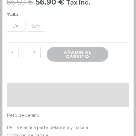
66.50
€
56.90
€
Tax inc.
original
actual
Talla
era:
es:
L/XL
S/M
66.50 €.
56.90 €.
-
+
AÑADIR AL
CARRITO
Descripción
Información adicional
Peto de verano
Rejilla elástica parte delantera y trasera
Contorno de canalé