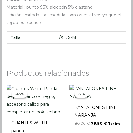
Material : punto 95% algodón 5% elastano
Edición limitada. Las medidas son orientativas ya que el
tejido es elastico
Talla
L/XL
,
S/M
Productos relacionados
El
El
El
El
precio
precio
precio
precio
-45%
-45%
-7%
-7%
original
actual
original
actual
era:
es:
era:
es:
22.00 €.
12.00 €.
86.00 €.
79.90 €.
PANTALONES LINE
NARANJA
GUANTES WHITE
86.00
€
79.90
€
Tax inc.
panda