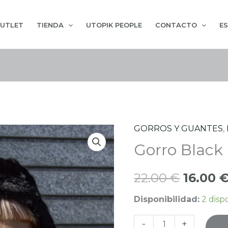
UTLET
TIENDA
UTOPIK PEOPLE
CONTACTO
E
GORROS Y GUANTES
,
Gorro
El
Gorro Black
Black
precio
panda
22.00
€
16.00
cantidad
origina
Disponibilidad:
2 disp
era:
22.00 
-
+