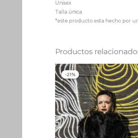
Unisex
Talla única
*este producto esta hecho por un
Productos relacionado
El
El
precio
precio
-21%
-21%
original
actual
era:
es:
221.00 €.
175.00 €.