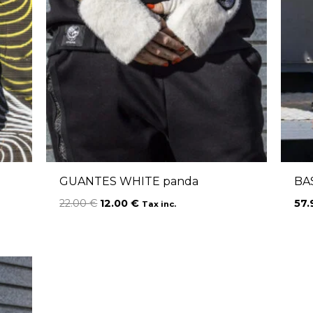
GUANTES WHITE panda
BA
22.00
€
12.00
€
57
Tax inc.