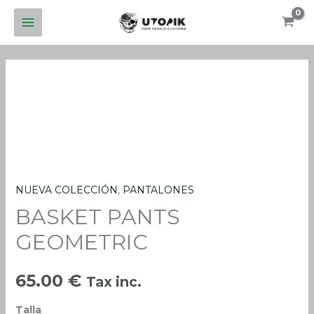
Ir
al
contenido
NUEVA COLECCIÓN
,
PANTALONES
BASKET
BASKET PANTS
PANTS
GEOMETRIC
GEOMETRIC
cantidad
65.00
€
Tax inc.
Talla