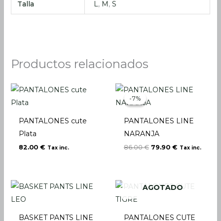
Talla
L
,
M
,
S
Productos relacionados
El
El
precio
precio
-7%
-7%
original
actual
era:
es:
86.00 €.
79.90 €.
PANTALONES cute
PANTALONES LINE
Plata
NARANJA
82.00
€
86.00
€
79.90
€
Tax inc.
Tax inc.
AGOTADO
BASKET PANTS LINE
PANTALONES CUTE