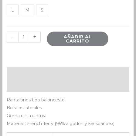
L
M
S
-
+
AÑADIR AL
CARRITO
Descripción
Información adicional
Pantalones tipo baloncesto
Bolsillos laterales
Goma en la cintura
Material : French Terry (95% algodón y 5% spandex)