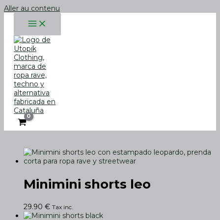
Aller au contenu
Minimini shorts leo
29.90
€
Tax inc.