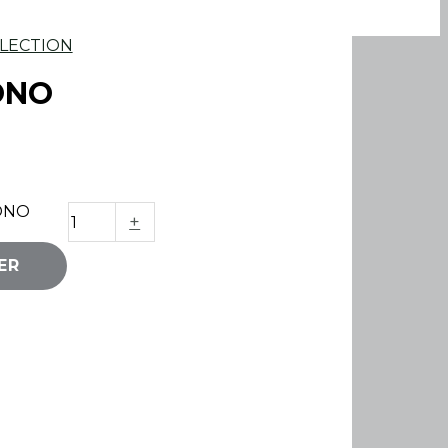
LECTION
ONO
ONO
+
ER