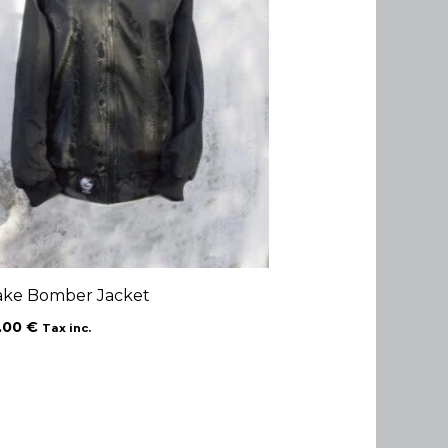
ake Bomber Jacket
.00
€
Tax inc.