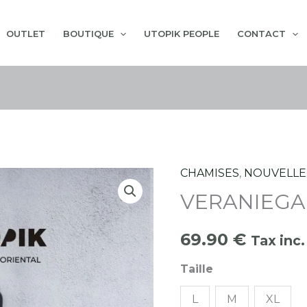
OUTLET
BOUTIQUE
UTOPIK PEOPLE
CONTACT
CHAMISES
,
NOUVELLE
quantité
VERANIEGA
de
VERANIEGA
69.90
€
ORIENTAL
Tax inc.
Taille
L
M
XL