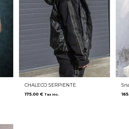
CHALECO SERPIENTE
Sn
175.00
€
165
Tax inc.