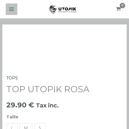
Aller
au
contenu
TOPS
quantité
TOP UTOPIK ROSA
de
TOP
UTOPIK
29.90
€
Tax inc.
ROSA
Taille
L
M
S