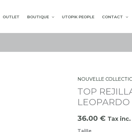
OUTLET
BOUTIQUE
UTOPIK PEOPLE
CONTACT
NOUVELLE COLLECTI
quantité
TOP REJIL
de
TOP
LEOPARDO
REJILLA
NEGRO
36.00
€
Tax inc.
LEOPARDO
Taille