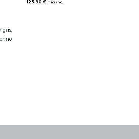
125.90
€
Tax inc.