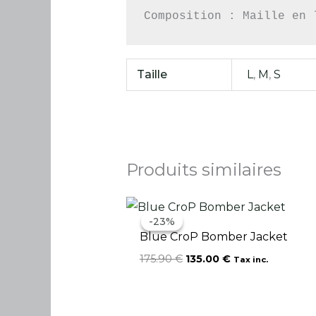
Composition : Maille en 
Taille
L
,
M
,
S
Produits similaires
Le
Le
prix
prix
-23%
-23%
initial
actuel
Blue CroP Bomber Jacket
était :
est :
175.90 €.
135.00 €.
175.90
€
135.00
€
Tax inc.