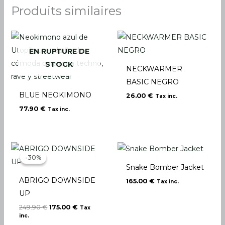
Produits similaires
EN RUPTURE DE
STOCK
NECKWARMER
BASIC NEGRO
BLUE NEOKIMONO
26.00
€
Tax inc.
77.90
€
Tax inc.
Le
Le
prix
prix
-30%
-30%
initial
actuel
Snake Bomber Jacket
était :
est :
249.90 €.
175.00 €.
ABRIGO DOWNSIDE
165.00
€
Tax inc.
UP
249.90
€
175.00
€
Tax
inc.