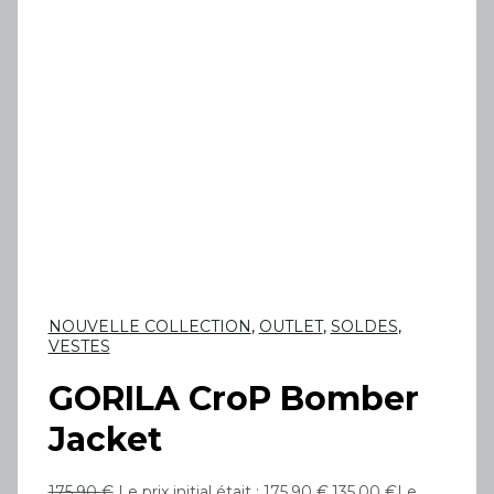
NOUVELLE COLLECTION
,
OUTLET
,
SOLDES
,
VESTES
GORILA CroP Bomber
Jacket
175.90
€
Le prix initial était : 175.90 €.
135.00
€
Le