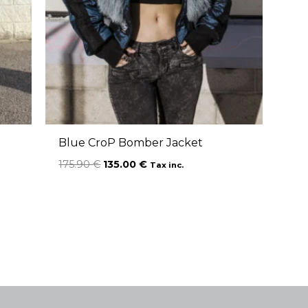
Blue CroP Bomber Jacket
175.90
€
135.00
€
Tax inc.