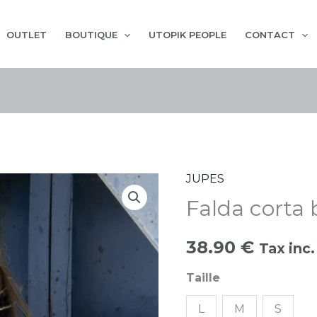
OUTLET
BOUTIQUE
UTOPIK PEOPLE
CONTACT
JUPES
quantité
Falda corta 
de
Falda
38.90
€
corta
Tax inc.
black
Taille
L
M
S