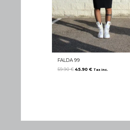
FALDA 99
59.90
€
45.90
€
Tax inc.