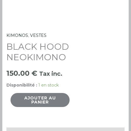
KIMONOS
,
VESTES
quantité
BLACK HOOD
de
BLACK
NEOKIMONO
HOOD
NEOKIMONO
150.00
€
Tax inc.
Disponibilité :
1 en stock
AJOUTER AU
PANIER